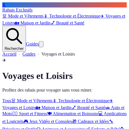
R
Rabais Exclusifs
👗
Mode et Vêtements
📱
Technologie et Électronique
✈️
Voyages et
Loisirs
🏡
Maison et Jardin
💅
Beauté et Santé
Guides
Rechercher
Accueil
Guides
Voyages et Loisirs
✈️
Voyages et Loisirs
Profitez des rabais pour voyager sans vous ruiner.
Tous
👗
Mode et Vêtements
📱
Technologie et Électronique
✈️
Voyages et Loisirs
🏡
Maison et Jardin
💅
Beauté et Santé
🚗
Auto et
Moto
🏋️‍♂️
Sport et Fitness
🍽️
Alimentation et Boissons
💻
Applications
et Logiciels
🎮
Jeux Vidéo et Consoles
🎁
Cadeaux et Idées
🔧