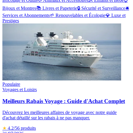
Bricolage et Outils
🐶
Animaux et Accessoires
👶
Enfants et Bébé
⌚
Bijoux et Montres
📚
Livres et Papeterie
🔒
Sécurité et Surveillance
🛎️
Services et Abonnements
🌱
Renouvelables et Écologie
💎
Luxe et
Prestiges
Populaire
Voyages et Loisirs
Meilleurs Rabais Voyage : Guide d'Achat Complet
Découvrez les meilleures affaires de voyage avec notre guide
d'achat détaillé sur les rabais à ne pas manquer.
★
4.2
/5
6
produits