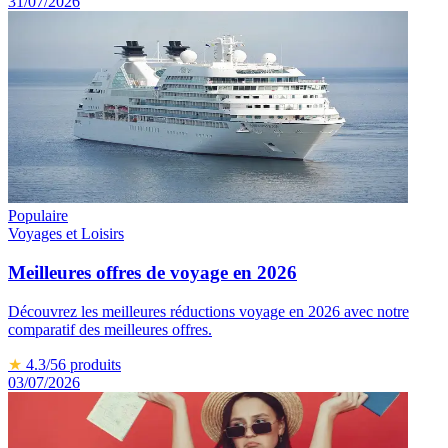
31/07/2026
Populaire
Voyages et Loisirs
Meilleures offres de voyage en 2026
Découvrez les meilleures réductions voyage en 2026 avec notre
comparatif des meilleures offres.
★
4.3
/5
6
produits
03/07/2026