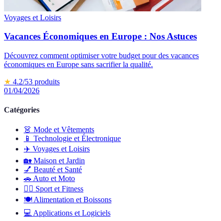
Voyages et Loisirs
Vacances Économiques en Europe : Nos Astuces
Découvrez comment optimiser votre budget pour des vacances
économiques en Europe sans sacrifier la qualité.
★
4.2
/5
3
produits
01/04/2026
Catégories
👗
Mode et Vêtements
📱
Technologie et Électronique
✈️
Voyages et Loisirs
🏡
Maison et Jardin
💅
Beauté et Santé
🚗
Auto et Moto
🏋️‍♂️
Sport et Fitness
🍽️
Alimentation et Boissons
💻
Applications et Logiciels