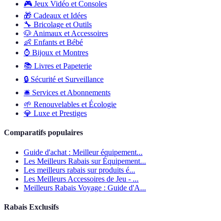
🎮
Jeux Vidéo et Consoles
🎁
Cadeaux et Idées
🔧
Bricolage et Outils
🐶
Animaux et Accessoires
👶
Enfants et Bébé
⌚
Bijoux et Montres
📚
Livres et Papeterie
🔒
Sécurité et Surveillance
🛎️
Services et Abonnements
🌱
Renouvelables et Écologie
💎
Luxe et Prestiges
Comparatifs populaires
Guide d'achat : Meilleur équipement...
Les Meilleurs Rabais sur Équipement...
Les meilleurs rabais sur produits é...
Les Meilleurs Accessoires de Jeu - ...
Meilleurs Rabais Voyage : Guide d'A...
Rabais Exclusifs