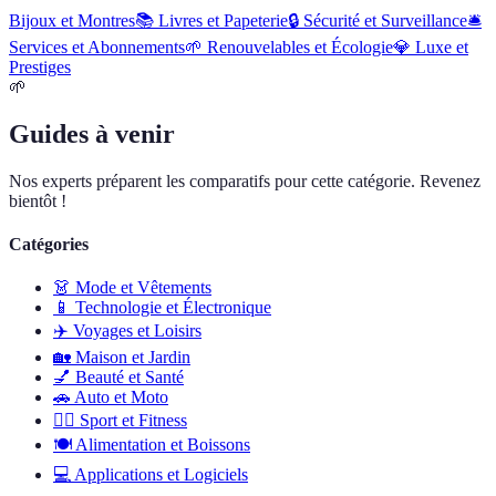
Bijoux et Montres
📚
Livres et Papeterie
🔒
Sécurité et Surveillance
🛎️
Services et Abonnements
🌱
Renouvelables et Écologie
💎
Luxe et
Prestiges
🌱
Guides à venir
Nos experts préparent les comparatifs pour cette catégorie. Revenez
bientôt !
Catégories
👗
Mode et Vêtements
📱
Technologie et Électronique
✈️
Voyages et Loisirs
🏡
Maison et Jardin
💅
Beauté et Santé
🚗
Auto et Moto
🏋️‍♂️
Sport et Fitness
🍽️
Alimentation et Boissons
💻
Applications et Logiciels