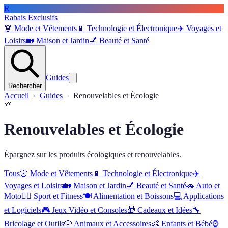
R
Rabais Exclusifs
👗
Mode et Vêtements
📱
Technologie et Électronique
✈️
Voyages et
Loisirs
🏡
Maison et Jardin
💅
Beauté et Santé
Guides
Rechercher
Accueil
Guides
Renouvelables et Écologie
🌱
Renouvelables et Écologie
Épargnez sur les produits écologiques et renouvelables.
Tous
👗
Mode et Vêtements
📱
Technologie et Électronique
✈️
Voyages et Loisirs
🏡
Maison et Jardin
💅
Beauté et Santé
🚗
Auto et
Moto
🏋️‍♂️
Sport et Fitness
🍽️
Alimentation et Boissons
💻
Applications
et Logiciels
🎮
Jeux Vidéo et Consoles
🎁
Cadeaux et Idées
🔧
Bricolage et Outils
🐶
Animaux et Accessoires
👶
Enfants et Bébé
⌚