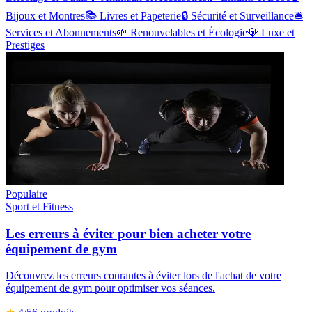
Bijoux et Montres
📚
Livres et Papeterie
🔒
Sécurité et Surveillance
🛎️
Services et Abonnements
🌱
Renouvelables et Écologie
💎
Luxe et
Prestiges
Populaire
Sport et Fitness
Les erreurs à éviter pour bien acheter votre
équipement de gym
Découvrez les erreurs courantes à éviter lors de l'achat de votre
équipement de gym pour optimiser vos séances.