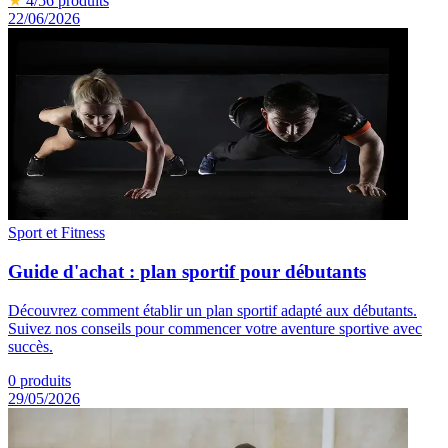
★
4
/5
6
produits
22/06/2026
Sport et Fitness
Guide d'achat : plan sportif pour débutants
Découvrez comment établir un plan sportif adapté aux débutants.
Suivez nos conseils pour commencer votre aventure sportive avec
succès.
0
produits
29/05/2026