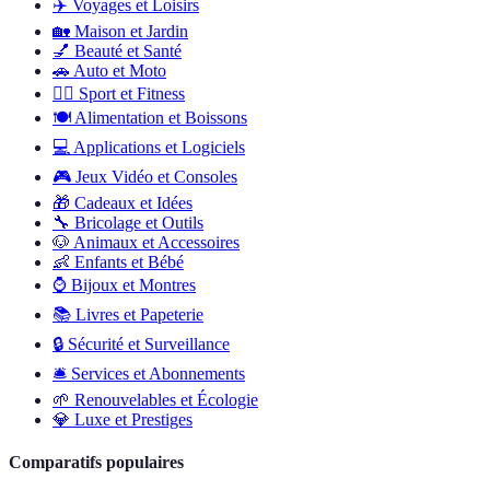
✈️
Voyages et Loisirs
🏡
Maison et Jardin
💅
Beauté et Santé
🚗
Auto et Moto
🏋️‍♂️
Sport et Fitness
🍽️
Alimentation et Boissons
💻
Applications et Logiciels
🎮
Jeux Vidéo et Consoles
🎁
Cadeaux et Idées
🔧
Bricolage et Outils
🐶
Animaux et Accessoires
👶
Enfants et Bébé
⌚
Bijoux et Montres
📚
Livres et Papeterie
🔒
Sécurité et Surveillance
🛎️
Services et Abonnements
🌱
Renouvelables et Écologie
💎
Luxe et Prestiges
Comparatifs populaires