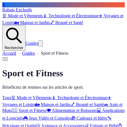
R
Rabais Exclusifs
👗
Mode et Vêtements
📱
Technologie et Électronique
✈️
Voyages et
Loisirs
🏡
Maison et Jardin
💅
Beauté et Santé
Guides
Rechercher
Accueil
Guides
Sport et Fitness
🏋️‍♂️
Sport et Fitness
Bénéficiez de remises sur les articles de sport.
Tous
👗
Mode et Vêtements
📱
Technologie et Électronique
✈️
Voyages et Loisirs
🏡
Maison et Jardin
💅
Beauté et Santé
🚗
Auto et
Moto
🏋️‍♂️
Sport et Fitness
🍽️
Alimentation et Boissons
💻
Applications
et Logiciels
🎮
Jeux Vidéo et Consoles
🎁
Cadeaux et Idées
🔧
Bricolage et Outils
🐶
Animaux et Accessoires
👶
Enfants et Bébé
⌚