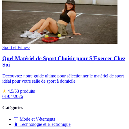
Sport et Fitness
Quel Matériel de Sport Choisir pour S'Exercer Chez
Soi
Découvrez notre guide ultime pour sélectionner le matériel de sport
idéal pour votre salle de sport à domicile.
★
4.5
/5
3
produits
01/04/2026
Catégories
👗
Mode et Vêtements
📱
Technologie et Électronique