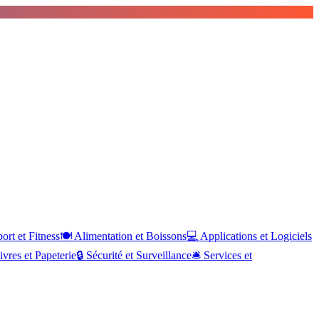
ort et Fitness
🍽️
Alimentation et Boissons
💻
Applications et Logiciels
ivres et Papeterie
🔒
Sécurité et Surveillance
🛎️
Services et