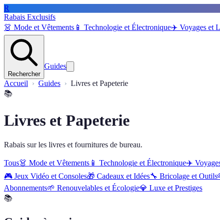
R
Rabais Exclusifs
👗
Mode et Vêtements
📱
Technologie et Électronique
✈️
Voyages et L
Guides
Rechercher
Accueil
Guides
Livres et Papeterie
📚
Livres et Papeterie
Rabais sur les livres et fournitures de bureau.
Tous
👗
Mode et Vêtements
📱
Technologie et Électronique
✈️
Voyages
🎮
Jeux Vidéo et Consoles
🎁
Cadeaux et Idées
🔧
Bricolage et Outils
Abonnements
🌱
Renouvelables et Écologie
💎
Luxe et Prestiges
📚