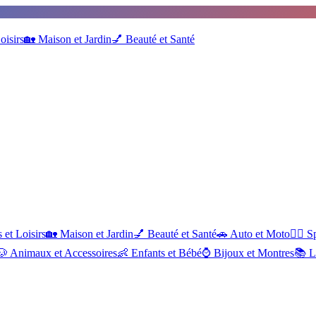
oisirs
🏡
Maison et Jardin
💅
Beauté et Santé
 et Loisirs
🏡
Maison et Jardin
💅
Beauté et Santé
🚗
Auto et Moto
🏋️‍♂️
Sp
🐶
Animaux et Accessoires
👶
Enfants et Bébé
⌚
Bijoux et Montres
📚
L