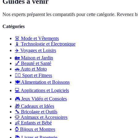
Guides à venir
Nos experts préparent les comparatifs pour cette catégorie. Revenez bi
Catégories
👗
Mode et Vêtements
📱
Technologie et Électronique
✈️
Voyages et Loisirs
🏡
Maison et Jardin
💅
Beauté et Santé
🚗
Auto et Moto
🏋️‍♂️
Sport et Fitness
🍽️
Alimentation et Boissons
💻
Applications et Logiciels
🎮
Jeux Vidéo et Consoles
🎁
Cadeaux et Idées
🔧
Bricolage et Outils
🐶
Animaux et Accessoires
👶
Enfants et Bébé
⌚
Bijoux et Montres
📚
Livres et Papeterie