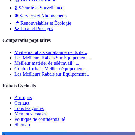
🔒
Sécurité et Surveillance
🛎️
Services et Abonnements
🌱
Renouvelables et Écologie
💎
Luxe et Prestiges
Comparatifs populaires
Meilleurs rabais sur abonnements de...
Les Meilleurs Rabais Sur Équipement...
Meilleur matériel de télétravail : ...
Guide d'achat : Meilleur équipement...
Les Meilleurs Rabais sur Équipement...
Rabais Exclusifs
A propos
Contact
Tous les guides
Mentions légales
Politique de confidentialité
Sitemap
R