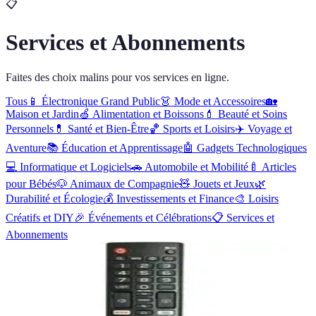
📋
Services et Abonnements
Faites des choix malins pour vos services en ligne.
Tous
📱
Électronique Grand Public
👗
Mode et Accessoires
🏡
Maison et Jardin
🍏
Alimentation et Boissons
💄
Beauté et Soins
Personnels
💊
Santé et Bien-Être
🏀
Sports et Loisirs
✈️
Voyage et
Aventure
📚
Éducation et Apprentissage
🤖
Gadgets Technologiques
💻
Informatique et Logiciels
🚗
Automobile et Mobilité
🍼
Articles
pour Bébés
🐶
Animaux de Compagnie
🧸
Jouets et Jeux
🌿
Durabilité et Écologie
💰
Investissements et Finance
🎨
Loisirs
Créatifs et DIY
🎉
Événements et Célébrations
📋
Services et
Abonnements