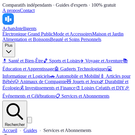
Comparatifs indépendants · Guides d'experts · 100% gratuit
A propos
Contact
Achats
Intelligents
Électronique Grand Public
Mode et Accessoires
Maison et Jardin
Alimentation et Boissons
Beauté et Soins Personnels
Plus
💊
Santé et Bien-Être
🏀
Sports et Loisirs
✈️
Voyage et Aventure
📚
Éducation et Apprentissage
🤖
Gadgets Technologiques
💻
Informatique et Logiciels
🚗
Automobile et Mobilité
🍼
Articles pour
Bébés
🐶
Animaux de Compagnie
🧸
Jouets et Jeux
🌿
Durabilité et
Écologie
💰
Investissements et Finance
🎨
Loisirs Créatifs et DIY
🎉
Événements et Célébrations
📋
Services et Abonnements
Rechercher
Accueil
Guides
Services et Abonnements