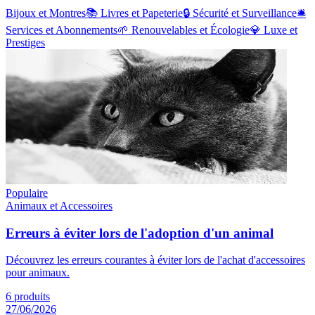
Bijoux et Montres
📚
Livres et Papeterie
🔒
Sécurité et Surveillance
🛎️
Services et Abonnements
🌱
Renouvelables et Écologie
💎
Luxe et
Prestiges
Populaire
Animaux et Accessoires
Erreurs à éviter lors de l'adoption d'un animal
Découvrez les erreurs courantes à éviter lors de l'achat d'accessoires
pour animaux.
6
produits
27/06/2026