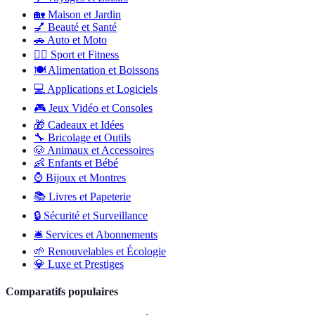
🏡
Maison et Jardin
💅
Beauté et Santé
🚗
Auto et Moto
🏋️‍♂️
Sport et Fitness
🍽️
Alimentation et Boissons
💻
Applications et Logiciels
🎮
Jeux Vidéo et Consoles
🎁
Cadeaux et Idées
🔧
Bricolage et Outils
🐶
Animaux et Accessoires
👶
Enfants et Bébé
⌚
Bijoux et Montres
📚
Livres et Papeterie
🔒
Sécurité et Surveillance
🛎️
Services et Abonnements
🌱
Renouvelables et Écologie
💎
Luxe et Prestiges
Comparatifs populaires