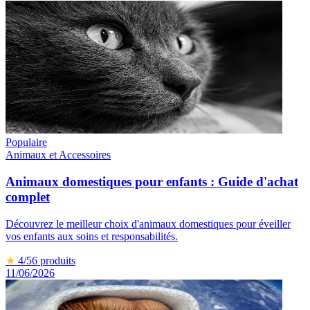
Populaire
Animaux et Accessoires
Animaux domestiques pour enfants : Guide d'achat
complet
Découvrez le meilleur choix d'animaux domestiques pour éveiller
vos enfants aux soins et responsabilités.
★
4
/5
6
produits
11/06/2026