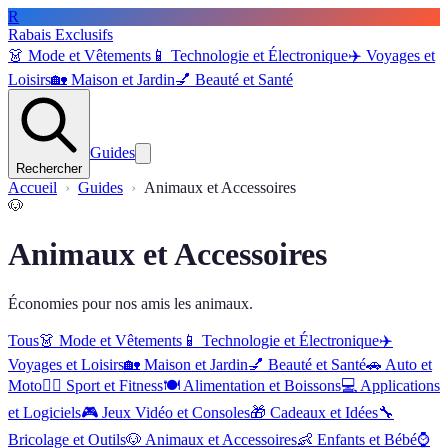
R
Rabais Exclusifs
👗
Mode et Vêtements
📱
Technologie et Électronique
✈️
Voyages et
Loisirs
🏡
Maison et Jardin
💅
Beauté et Santé
Guides
Rechercher
Accueil
Guides
Animaux et Accessoires
🐶
Animaux et Accessoires
Économies pour nos amis les animaux.
Tous
👗
Mode et Vêtements
📱
Technologie et Électronique
✈️
Voyages et Loisirs
🏡
Maison et Jardin
💅
Beauté et Santé
🚗
Auto et
Moto
🏋️‍♂️
Sport et Fitness
🍽️
Alimentation et Boissons
💻
Applications
et Logiciels
🎮
Jeux Vidéo et Consoles
🎁
Cadeaux et Idées
🔧
Bricolage et Outils
🐶
Animaux et Accessoires
👶
Enfants et Bébé
⌚