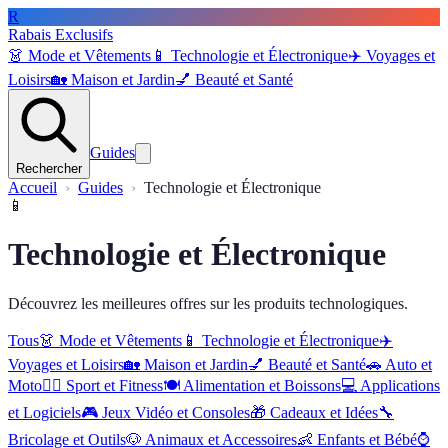
R
Rabais Exclusifs
👗
Mode et Vêtements
📱
Technologie et Électronique
✈️
Voyages et
Loisirs
🏡
Maison et Jardin
💅
Beauté et Santé
Guides
Rechercher
Accueil
Guides
Technologie et Électronique
📱
Technologie et Électronique
Découvrez les meilleures offres sur les produits technologiques.
Tous
👗
Mode et Vêtements
📱
Technologie et Électronique
✈️
Voyages et Loisirs
🏡
Maison et Jardin
💅
Beauté et Santé
🚗
Auto et
Moto
🏋️‍♂️
Sport et Fitness
🍽️
Alimentation et Boissons
💻
Applications
et Logiciels
🎮
Jeux Vidéo et Consoles
🎁
Cadeaux et Idées
🔧
Bricolage et Outils
🐶
Animaux et Accessoires
👶
Enfants et Bébé
⌚