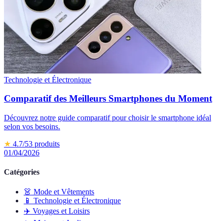
Technologie et Électronique
Comparatif des Meilleurs Smartphones du Moment
Découvrez notre guide comparatif pour choisir le smartphone idéal
selon vos besoins.
★
4.7
/5
3
produits
01/04/2026
Catégories
👗
Mode et Vêtements
📱
Technologie et Électronique
✈️
Voyages et Loisirs