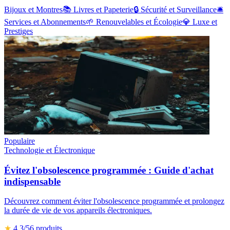
Bijoux et Montres
📚
Livres et Papeterie
🔒
Sécurité et Surveillance
🛎️
Services et Abonnements
🌱
Renouvelables et Écologie
💎
Luxe et
Prestiges
Populaire
Technologie et Électronique
Évitez l'obsolescence programmée : Guide d'achat
indispensable
Découvrez comment éviter l'obsolescence programmée et prolongez
la durée de vie de vos appareils électroniques.
★
4.3
/5
6
produits