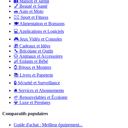
🏡
Maison et Jardin
💅
Beauté et Santé
🚗
Auto et Moto
🏋️‍♂️
Sport et Fitness
🍽️
Alimentation et Boissons
💻
Applications et Logiciels
🎮
Jeux Vidéo et Consoles
🎁
Cadeaux et Idées
🔧
Bricolage et Outils
🐶
Animaux et Accessoires
👶
Enfants et Bébé
⌚
Bijoux et Montres
📚
Livres et Papeterie
🔒
Sécurité et Surveillance
🛎️
Services et Abonnements
🌱
Renouvelables et Écologie
💎
Luxe et Prestiges
Comparatifs populaires
Guide d'achat : Meilleur équipement...