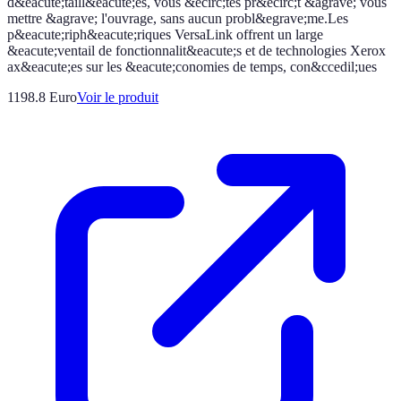
d&eacute;taill&eacute;es, vous &ecirc;tes pr&ecirc;t &agrave; vous
mettre &agrave; l'ouvrage, sans aucun probl&egrave;me.Les
p&eacute;riph&eacute;riques VersaLink offrent un large
&eacute;ventail de fonctionnalit&eacute;s et de technologies Xerox
ax&eacute;es sur les &eacute;conomies de temps, con&ccedil;ues
1198.8 Euro
Voir le produit