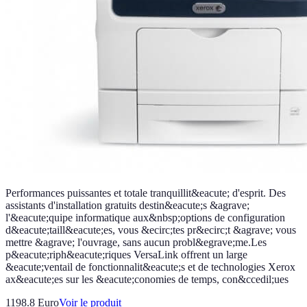
Performances puissantes et totale tranquillit&eacute; d'esprit. Des
assistants d'installation gratuits destin&eacute;s &agrave;
l'&eacute;quipe informatique aux&nbsp;options de configuration
d&eacute;taill&eacute;es, vous &ecirc;tes pr&ecirc;t &agrave; vous
mettre &agrave; l'ouvrage, sans aucun probl&egrave;me.Les
p&eacute;riph&eacute;riques VersaLink offrent un large
&eacute;ventail de fonctionnalit&eacute;s et de technologies Xerox
ax&eacute;es sur les &eacute;conomies de temps, con&ccedil;ues
1198.8 Euro
Voir le produit