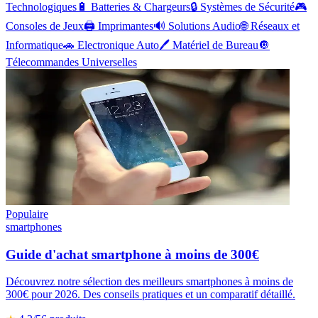
Technologiques
🔋
Batteries & Chargeurs
🔒
Systèmes de Sécurité
🎮
Consoles de Jeux
🖨️
Imprimantes
🔊
Solutions Audio
🌐
Réseaux et
Informatique
🚗
Electronique Auto
🖊️
Matériel de Bureau
🔘
Télecommandes Universelles
Populaire
smartphones
Guide d'achat smartphone à moins de 300€
Découvrez notre sélection des meilleurs smartphones à moins de
300€ pour 2026. Des conseils pratiques et un comparatif détaillé.