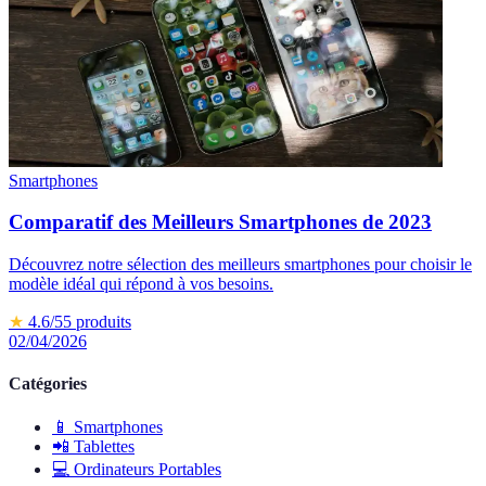
Smartphones
Comparatif des Meilleurs Smartphones de 2023
Découvrez notre sélection des meilleurs smartphones pour choisir le
modèle idéal qui répond à vos besoins.
★
4.6
/5
5
produits
02/04/2026
Catégories
📱
Smartphones
📲
Tablettes
💻
Ordinateurs Portables