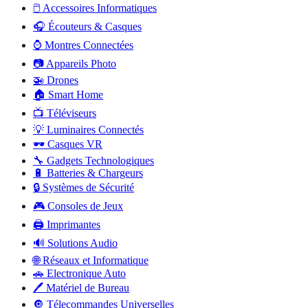
🖱️
Accessoires Informatiques
🎧
Écouteurs & Casques
⌚
Montres Connectées
📷
Appareils Photo
🚁
Drones
🏠
Smart Home
📺
Téléviseurs
💡
Luminaires Connectés
🕶️
Casques VR
🔧
Gadgets Technologiques
🔋
Batteries & Chargeurs
🔒
Systèmes de Sécurité
🎮
Consoles de Jeux
🖨️
Imprimantes
🔊
Solutions Audio
🌐
Réseaux et Informatique
🚗
Electronique Auto
🖊️
Matériel de Bureau
🔘
Télecommandes Universelles