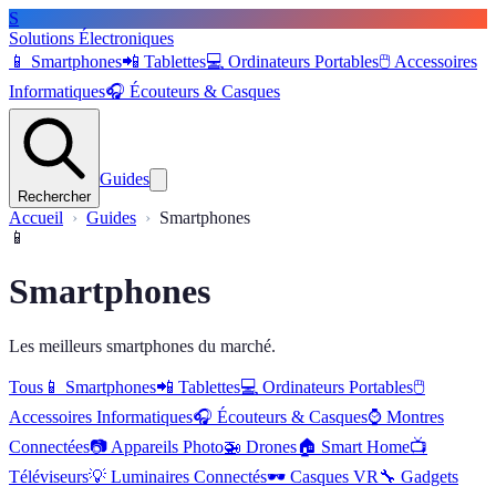
S
Solutions Électroniques
📱
Smartphones
📲
Tablettes
💻
Ordinateurs Portables
🖱️
Accessoires
Informatiques
🎧
Écouteurs & Casques
Guides
Rechercher
Accueil
Guides
Smartphones
📱
Smartphones
Les meilleurs smartphones du marché.
Tous
📱
Smartphones
📲
Tablettes
💻
Ordinateurs Portables
🖱️
Accessoires Informatiques
🎧
Écouteurs & Casques
⌚
Montres
Connectées
📷
Appareils Photo
🚁
Drones
🏠
Smart Home
📺
Téléviseurs
💡
Luminaires Connectés
🕶️
Casques VR
🔧
Gadgets