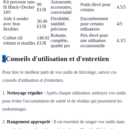
Kit perceuse sans
Autonomie,
99
Poids élevé pour
fil Black+Decker
accessoires,
4.5/5
EUR
certains
18V
convivialité
Aide à souder
Flexibilité,
Encombrement
30.49
avec bras
stabilité,
pour certains
4/5
EUR
flexibles
précision
utilisateurs
Robuste,
Prix élevé pour
Coffret clé
148.92
complète,
une utilisation
4.3/5
robinet et douilles
EUR
qualité pro
occasionnelle
5
Conseils d'utilisation et d'entretien
Pour tirer le meilleur parti de vos outils de bricolage, suivez ces
conseils d'utilisation et d'entretien.
1.
Nettoyage régulier
: Après chaque utilisation, nettoyez vos outils
pour éviter l'accumulation de saleté et de résidus qui pourraient les
endommager.
2.
Rangement approprié
: Il est essentiel de ranger vos outils dans