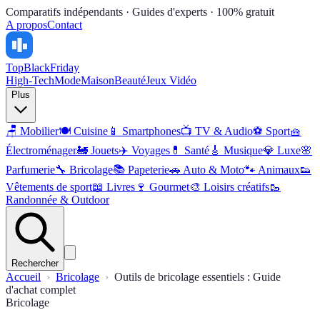
Comparatifs indépendants · Guides d'experts · 100% gratuit
A propos
Contact
Top
BlackFriday
High-Tech
Mode
Maison
Beauté
Jeux Vidéo
Plus
🪑
Mobilier
🍽️
Cuisine
📱
Smartphones
📺
TV & Audio
⚽
Sport
🧺
Électroménager
🚂
Jouets
✈️
Voyages
💊
Santé
🎸
Musique
💎
Luxe
🌸
Parfumerie
🔧
Bricolage
📚
Papeterie
🚗
Auto & Moto
🐾
Animaux
👟
Vêtements de sport
📖
Livres
🍷
Gourmet
🎨
Loisirs créatifs
🥾
Randonnée & Outdoor
Rechercher
Accueil
Bricolage
Outils de bricolage essentiels : Guide
d'achat complet
Bricolage