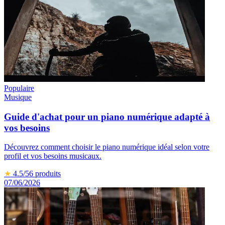
Populaire
Musique
Guide d'achat pour un piano numérique adapté à
vos besoins
Découvrez comment choisir le piano numérique idéal selon votre
profil et vos besoins musicaux.
★
4.5
/5
6
produits
07/06/2026