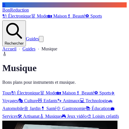
B
BonReduction
🔌
Électronique
👗
Mode
🏡
Maison
💄
Beauté
⚽️
Sports
Guides
Rechercher
Accueil
Guides
Musique
🎸
Musique
Bons plans pour instruments et musique.
Tous
🔌
Électronique
👗
Mode
🏡
Maison
💄
Beauté
⚽️
Sports
✈️
Voyages
🎭
Culture
🧸
Enfants
🐾
Animaux
💻
Technologie
🚗
Automobile
🌼
Jardin
💊
Santé
🍲
Gastronomie
📚
Éducation
💼
Services
🛠
Artisanat
🎸
Musique
🎮
Jeux vidéo
🎨
Loisirs créatifs