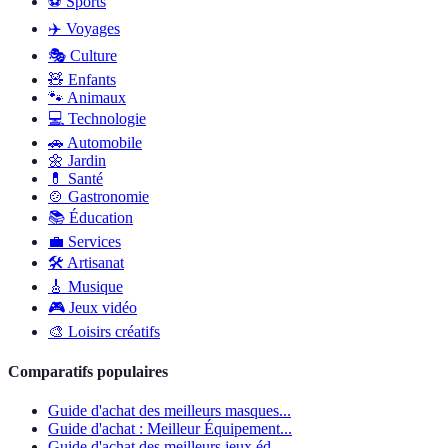
⚽️
Sports
✈️
Voyages
🎭
Culture
🧸
Enfants
🐾
Animaux
💻
Technologie
🚗
Automobile
🌼
Jardin
💊
Santé
🍲
Gastronomie
📚
Éducation
💼
Services
🛠
Artisanat
🎸
Musique
🎮
Jeux vidéo
🎨
Loisirs créatifs
Comparatifs populaires
Guide d'achat des meilleurs masques...
Guide d'achat : Meilleur Équipement...
Guide d'achat des meilleurs jeux éd...