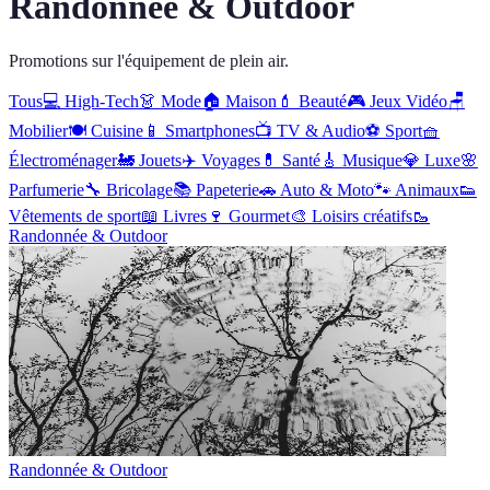
Randonnée & Outdoor
Promotions sur l'équipement de plein air.
Tous
💻
High-Tech
👗
Mode
🏠
Maison
💄
Beauté
🎮
Jeux Vidéo
🪑
Mobilier
🍽️
Cuisine
📱
Smartphones
📺
TV & Audio
⚽
Sport
🧺
Électroménager
🚂
Jouets
✈️
Voyages
💊
Santé
🎸
Musique
💎
Luxe
🌸
Parfumerie
🔧
Bricolage
📚
Papeterie
🚗
Auto & Moto
🐾
Animaux
👟
Vêtements de sport
📖
Livres
🍷
Gourmet
🎨
Loisirs créatifs
🥾
Randonnée & Outdoor
Randonnée & Outdoor