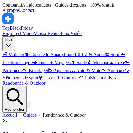
Comparatifs indépendants · Guides d'experts · 100% gratuit
A propos
Contact
Top
BlackFriday
High-Tech
Mode
Maison
Beauté
Jeux Vidéo
Plus
🪑
Mobilier
🍽️
Cuisine
📱
Smartphones
📺
TV & Audio
⚽
Sport
🧺
Électroménager
🚂
Jouets
✈️
Voyages
💊
Santé
🎸
Musique
💎
Luxe
🌸
Parfumerie
🔧
Bricolage
📚
Papeterie
🚗
Auto & Moto
🐾
Animaux
👟
Vêtements de sport
📖
Livres
🍷
Gourmet
🎨
Loisirs créatifs
🥾
Randonnée & Outdoor
Rechercher
Accueil
Guides
Randonnée & Outdoor
🥾