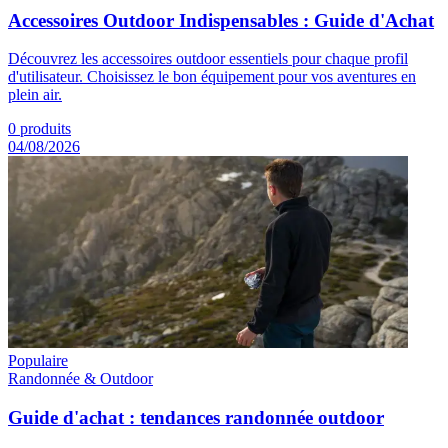
Accessoires Outdoor Indispensables : Guide d'Achat
Découvrez les accessoires outdoor essentiels pour chaque profil
d'utilisateur. Choisissez le bon équipement pour vos aventures en
plein air.
0
produits
04/08/2026
Populaire
Randonnée & Outdoor
Guide d'achat : tendances randonnée outdoor