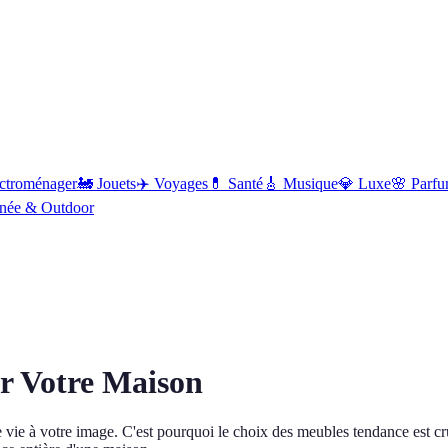
ctroménager
🚂
Jouets
✈️
Voyages
💊
Santé
🎸
Musique
💎
Luxe
🌸
Parfu
née & Outdoor
r Votre Maison
 vie à votre image. C'est pourquoi le choix des meubles tendance est cru