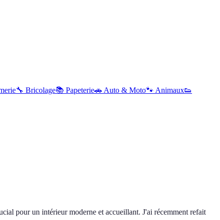
merie
🔧
Bricolage
📚
Papeterie
🚗
Auto & Moto
🐾
Animaux
👟
cial pour un intérieur moderne et accueillant. J'ai récemment refait