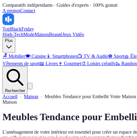
Comparatifs indépendants · Guides d'experts · 100% gratuit
A propos
Contact
Top
BlackFriday
High-Tech
Mode
Maison
Beauté
Jeux Vidéo
Plus
🪑
Mobilier
🍽️
Cuisine
📱
Smartphones
📺
TV & Audio
⚽
Sport
🧺
Éle
Vêtements de sport
📖
Livres
🍷
Gourmet
🎨
Loisirs créatifs
🥾
Randon
Rechercher
Accueil
Maison
Meubles Tendance pour Embellir Votre Maison
Maison
Meubles Tendance pour Embelli
L'aménagement de votre intérieur est essentiel pour créer un espace de