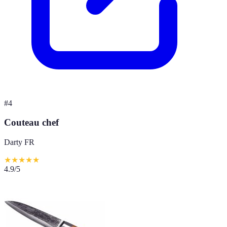
#
4
Couteau chef
Darty FR
★
★
★
★
★
4.9
/5