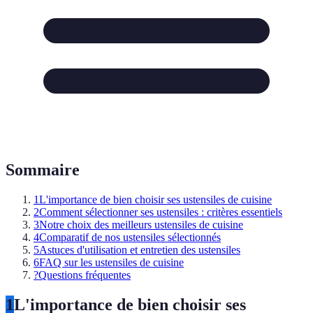
Sommaire
1
L'importance de bien choisir ses ustensiles de cuisine
2
Comment sélectionner ses ustensiles : critères essentiels
3
Notre choix des meilleurs ustensiles de cuisine
4
Comparatif de nos ustensiles sélectionnés
5
Astuces d'utilisation et entretien des ustensiles
6
FAQ sur les ustensiles de cuisine
?
Questions fréquentes
1
L'importance de bien choisir ses