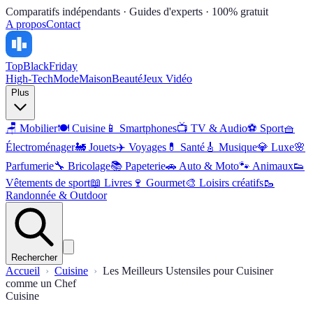
Comparatifs indépendants · Guides d'experts · 100% gratuit
A propos
Contact
Top
BlackFriday
High-Tech
Mode
Maison
Beauté
Jeux Vidéo
Plus
🪑
Mobilier
🍽️
Cuisine
📱
Smartphones
📺
TV & Audio
⚽
Sport
🧺
Électroménager
🚂
Jouets
✈️
Voyages
💊
Santé
🎸
Musique
💎
Luxe
🌸
Parfumerie
🔧
Bricolage
📚
Papeterie
🚗
Auto & Moto
🐾
Animaux
👟
Vêtements de sport
📖
Livres
🍷
Gourmet
🎨
Loisirs créatifs
🥾
Randonnée & Outdoor
Rechercher
Accueil
Cuisine
Les Meilleurs Ustensiles pour Cuisiner
comme un Chef
Cuisine