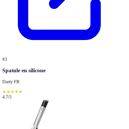
#
3
Spatule en silicone
Darty FR
★
★
★
★
★
4.7
/5