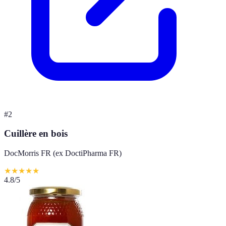
#
2
Cuillère en bois
DocMorris FR (ex DoctiPharma FR)
★
★
★
★
★
4.8
/5